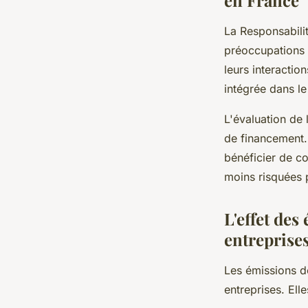
en France
La Responsabilit
préoccupations s
leurs interactio
intégrée dans le
L'évaluation de 
de financement.
bénéficier de c
moins risquées p
L'effet de
entreprise
Les émissions d
entreprises. Ell