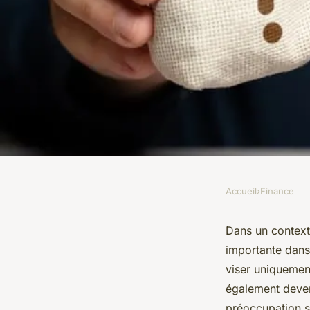
Accueil
›
Finance
FINANCE
Comment le scoring
Dans un context
importante dans 
influence-t-il les c
viser uniquement
également deven
préoccupation se