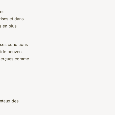
les
rises et dans
s en plus
 ses conditions
lide peuvent
t perçues comme
entaux des