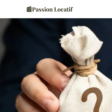
📰
Passion Locatif