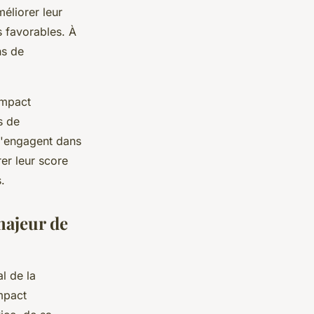
éliorer leur
s favorables. À
ns de
impact
s de
 s'engagent dans
er leur score
.
 majeur de
l de la
mpact