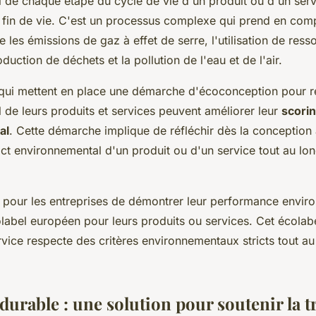
 de chaque étape du cycle de vie d'un produit ou d'un serv
 fin de vie. C'est un processus complexe qui prend en com
ue les émissions de gaz à effet de serre, l'utilisation de ress
oduction de déchets et la pollution de l'eau et de l'air.
 qui mettent en place une démarche d'écoconception pour ré
 de leurs produits et services peuvent améliorer leur
scori
al
. Cette démarche implique de réfléchir dès la conception
act environnemental d'un produit ou d'un service tout au lo
 pour les entreprises de démontrer leur performance envir
label européen pour leurs produits ou services. Cet écolabe
rvice respecte des critères environnementaux stricts tout a
durable : une solution pour soutenir la t