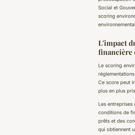
financement des ent
Social et Gouve
scoring environn
Gabriel
•
10 mai 2024
•
5 min de lecture
environnemental 
L'impact d
financière 
Le scoring envi
réglementations 
Ce score peut in
plus en plus pri
Les entreprises
conditions de f
prêts et des con
qui obtiennent 