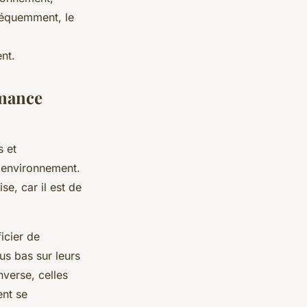
nséquemment, le
nt.
rmance
s et
l'environnement.
se, car il est de
icier de
us bas sur leurs
nverse, celles
ent se