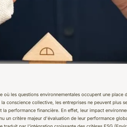
 environnemental
e où les questions environnementales occupent une place d
la conscience collective, les entreprises ne peuvent plus s
onditions de
 la performance financière. En effet, leur impact environne
u un critère majeur d'évaluation de leur performance globa
 traduit par l'intégration croissante des critères ESG (Env