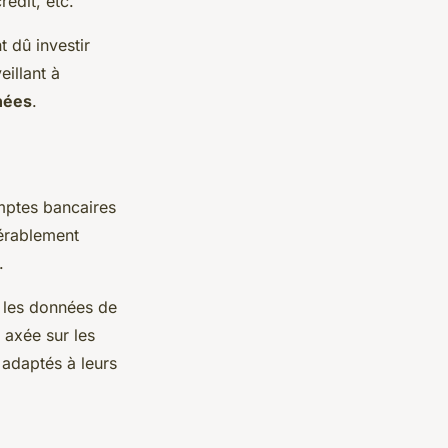
édit, etc.
t dû investir
eillant à
nées
.
mptes bancaires
dérablement
.
r les données de
 axée sur les
 adaptés à leurs