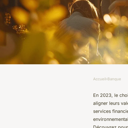
Accueil
›
Banque
BANQUE
Pourquoi choisir un
En 2023, le cho
aligner leurs va
en 2023
services financi
environnementale
Découvrez pourq