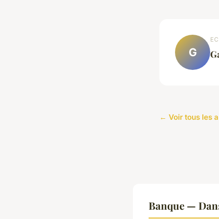
EC
G
G
← Voir tous les 
Banque — Dans