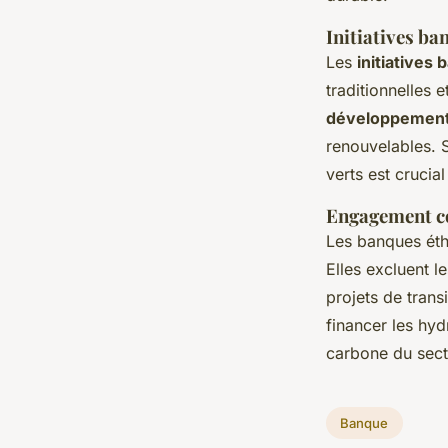
Initiatives ba
Les
initiatives
traditionnelles 
développement
renouvelables. S
verts est crucia
Engagement co
Les banques ét
Elles excluent l
projets de trans
financer les hyd
carbone du sect
Banque