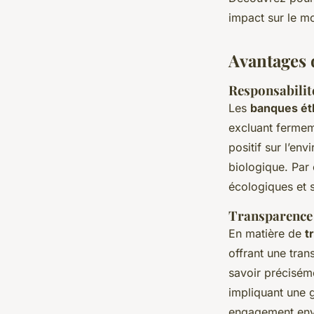
Gabriel
•
19 juin 2024
•
3 min de lecture
impact sur le m
Avantages 
Responsabilit
Les
banques ét
excluant fermeme
positif sur l’en
biologique. Par 
écologiques et s
Transparence 
En matière de
t
offrant une tran
savoir préciséme
impliquant une 
engagement enve