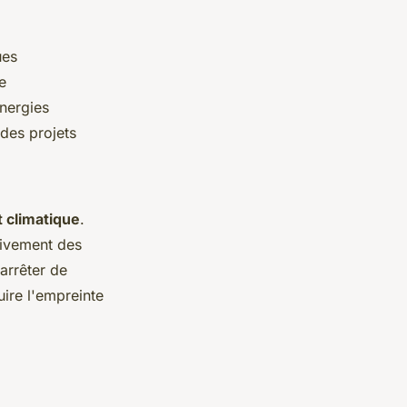
ues
e
énergies
 des projets
 climatique
.
ctivement des
arrêter de
uire l'empreinte