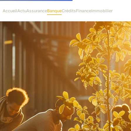
Accueil
Actu
Assurance
Banque
Crédits
Finance
Immobilier