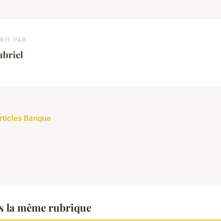
RIT PAR
abriel
articles Banque
 la même rubrique