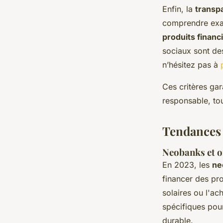
Enfin, la
transp
comprendre exact
produits financ
sociaux sont des
n’hésitez pas à
Ces critères gar
responsable, tou
Tendances 
Neobanks et of
En 2023, les
ne
financer des pr
solaires ou l'ac
spécifiques pou
durable.