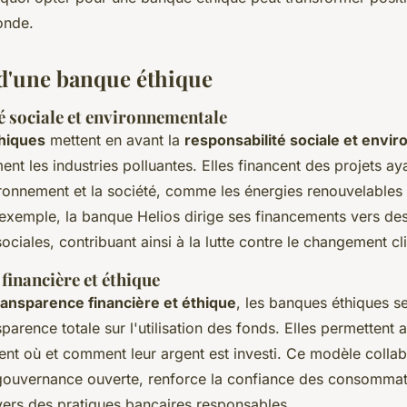
onde.
d'une banque éthique
é sociale et environnementale
hiques
mettent en avant la
responsabilité sociale et envi
nt les industries polluantes. Elles financent des projets ay
vironnement et la société, comme les énergies renouvelables e
exemple, la banque Helios dirige ses financements vers des 
ociales, contribuant ainsi à la lutte contre le changement cl
financière et éthique
ransparence financière et éthique
, les banques éthiques se
sparence totale sur l'utilisation des fonds. Elles permettent 
nt où et comment leur argent est investi. Ce modèle collabo
gouvernance ouverte, renforce la confiance des consommate
rs des pratiques bancaires responsables.