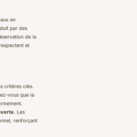
iaux en
aduit par des
éservation de la
 respectent et
s critères clés.
rez-vous que la
'armement.
uverte
. Les
onnel, renforçant