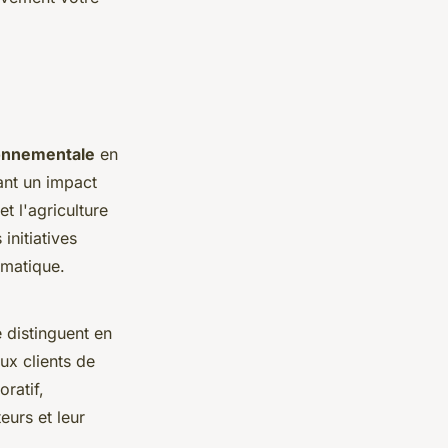
ronnementale
en
ant un impact
t l'agriculture
initiatives
imatique.
 distinguent en
aux clients de
ratif,
urs et leur