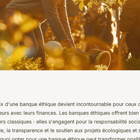
e banque éthique
ix d'une banque éthique devient incontournable pour ceux q
leurs avec leurs finances. Les banques éthiques offrent bien
ers classiques : elles s'engagent pour la responsabilité socia
, la transparence et le soutien aux projets écologiques et 
uoi opter pour une banque éthique peut transformer posit