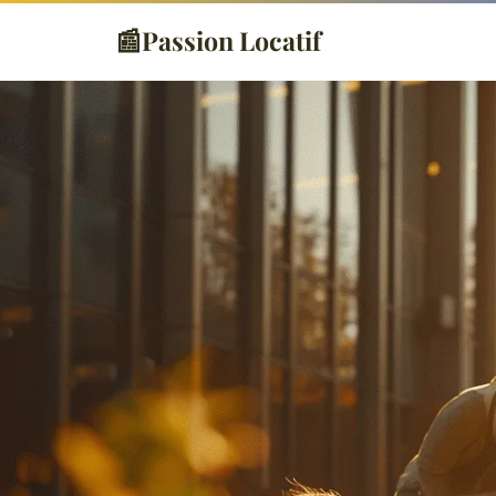
📰
Passion Locatif