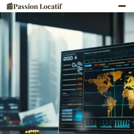
📰
Passion Locatif