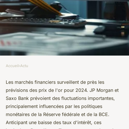
Accueil
›
Actu
ACTU
Cours de l'or : les prix
Les marchés financiers surveillent de près les
prévisions des prix de l'or pour 2024. JP Morgan et
indicatifs en 2024
Saxo Bank prévoient des fluctuations importantes,
principalement influencées par les politiques
Gabriel
•
3 juillet 2024
•
3 min de lecture
monétaires de la Réserve fédérale et de la BCE.
Anticipant une baisse des taux d'intérêt, ces