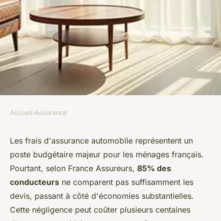
Accueil
›
Assurance
ASSURANCE
Les secrets pour un devis
Les frais d'assurance automobile représentent un
poste budgétaire majeur pour les ménages français.
d'assurance auto réussi et
Pourtant, selon France Assureurs,
85% des
économique
conducteurs
ne comparent pas suffisamment les
devis, passant à côté d'économies substantielles.
Gabriel
•
9 novembre 2025
•
5 min de lecture
Cette négligence peut coûter plusieurs centaines