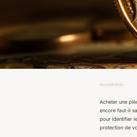
Accueil
›
Actu
ACTU
20 francs Coq Maria
Acheter une piè
encore faut-il 
cette pièce ?
pour identifier 
protection de vo