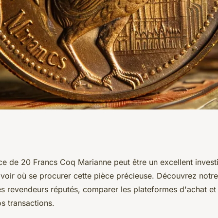
nne : où acheter
ce de 20 Francs Coq Marianne peut être un excellent invest
savoir où se procurer cette pièce précieuse. Découvrez notr
les revendeurs réputés, comparer les plateformes d'achat et 
s transactions.