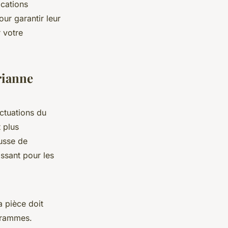
ications
our garantir leur
 votre
rianne
uctuations du
 plus
usse de
issant pour les
La pièce doit
grammes.