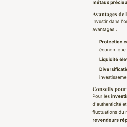
métaux précie
Avantages de l
Investir dans l
avantages :
Protection co
économique.
Liquidité él
Diversificati
investisseme
Conseils pour 
Pour les
invest
d'authenticité et
fluctuations du 
revendeurs ré