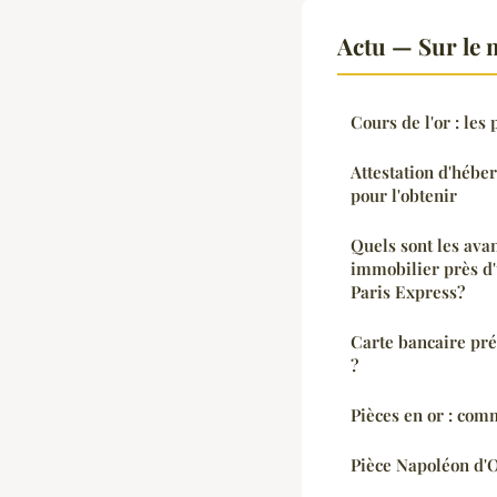
Actu — Sur le 
Cours de l'or : les 
Attestation d'héber
pour l'obtenir
Quels sont les ava
immobilier près d
Paris Express?
Carte bancaire pré
?
Pièces en or : comm
Pièce Napoléon d'O