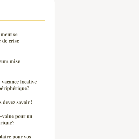
ement se
 de crise
seurs mise
 vacance locative
 périphérique?
s devez savoir !
s-value pour un
orique?
taire pour vos