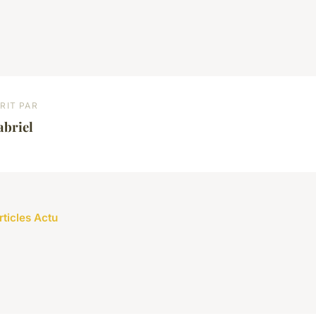
RIT PAR
abriel
rticles Actu