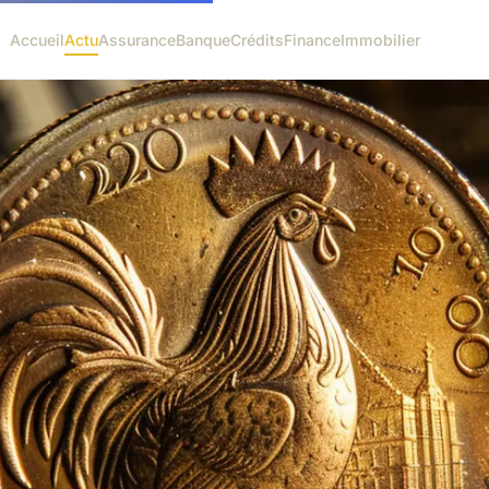
Accueil
Actu
Assurance
Banque
Crédits
Finance
Immobilier