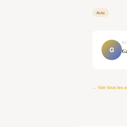
Actu
EC
G
G
← Voir tous les a