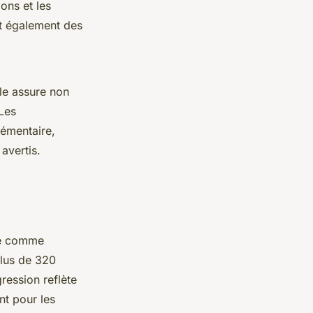
ons et les
nt également des
lle assure non
 Les
lémentaire,
 avertis.
le comme
plus de 320
ression reflète
nt pour les