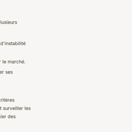
lusieurs
'instabilité
r le marché.
er ses
critères
 surveiller les
gier des