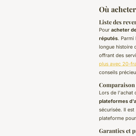
Gabriel
•
3 juillet 2024
•
3 min de lecture
Où acheter
Liste des rev
Pour
acheter de
réputés
. Parmi
longue histoire
offrant des ser
plus avec 20-fr
conseils précieu
Comparaison d
Lors de l'achat 
plateformes d'
sécurisée. Il es
plateforme pour 
Garanties et p